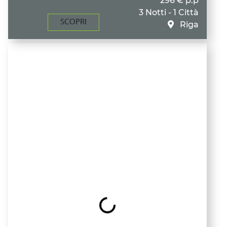
296 € p.p
3 Notti - 1 Città
SCOPRI
Riga