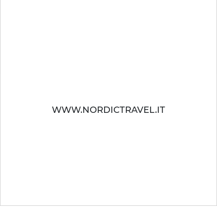
NORDIC TRAVEL
Islanda, Groenlandia, Isole Faroe, Danimarca, Norvegia,
Svezia, Finlandia, Estonia, Lettonia e Lituania inoltre,
forniamo biglietteria con le maggiori compagnie di
navigazione del Nord Europa
WWW.NORDICTRAVEL.IT