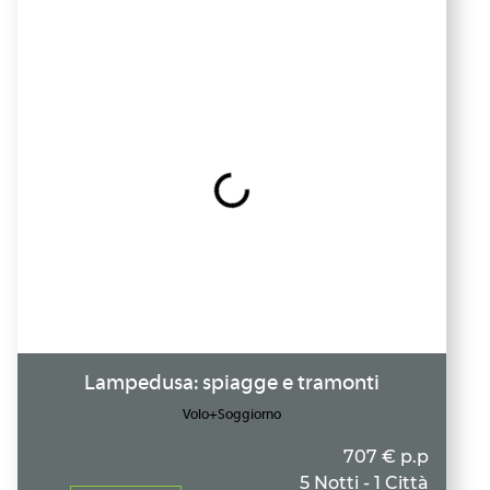
Lampedusa: spiagge e tramonti
Volo+Soggiorno
707 € p.p
5 Notti - 1 Città